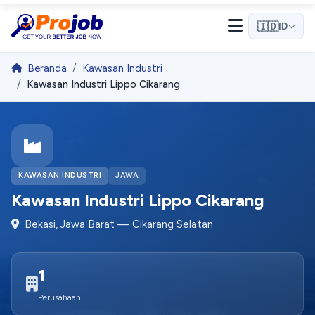
🇮🇩
ID
Beranda
Kawasan Industri
Kawasan Industri Lippo Cikarang
Halo! 👋
Selamat datang di Projob. Tanyakan apa saja! 🎉
Bagaimana cara melamar kerja?
KAWASAN INDUSTRI
JAWA
Kawasan Industri Lippo Cikarang
Apa itu Pro Match?
Bekasi, Jawa Barat — Cikarang Selatan
Bagaimana cara mendaftar sebagai employer?
1
Mulai Percakapan
Perusahaan
Kami membalas dengan cepat