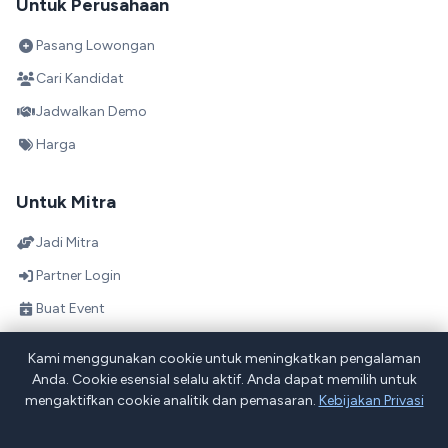
Untuk Perusahaan
Pasang Lowongan
Cari Kandidat
Jadwalkan Demo
Harga
Untuk Mitra
Jadi Mitra
Partner Login
Buat Event
Direktori Mitra
Kami menggunakan cookie untuk meningkatkan pengalaman
Skema Bagi Hasil
Anda. Cookie esensial selalu aktif. Anda dapat memilih untuk
mengaktifkan cookie analitik dan pemasaran.
Kebijakan Privasi
Tentang Projob