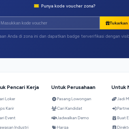
Punya kode voucher zona?
Tukarkan
an Anda di zona ini dan dapatkan badge terverifikasi dengan visi
uk Pencari Kerja
Untuk Perusahaan
Untuk 
ari Loker
Pasang Lowongan
Jadi M
ips Karir
Cari Kandidat
Partne
ari Event
Jadwalkan Demo
Buat E
awasan Industri
Harga
Direkt