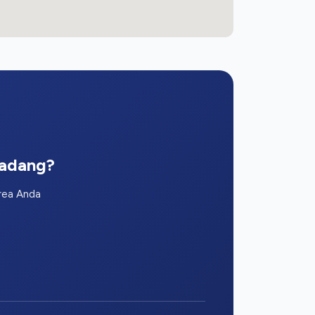
Padang?
area Anda