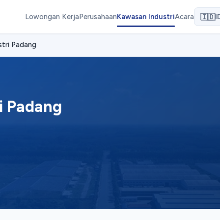
Lowongan Kerja
Perusahaan
Kawasan Industri
Acara
🇮🇩
I
stri Padang
i Padang