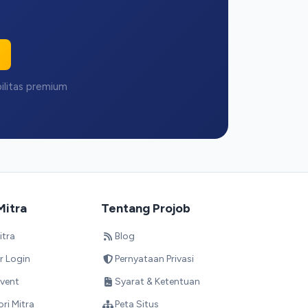
Halo! 👋
Selamat datang di Projob. Tanyakan apa saja! 🎉
bilitas premium
Bagaimana cara melamar kerja?
Apa itu Pro Match?
Bagaimana cara mendaftar sebagai
employer?
Mitra
Tentang Projob
Mulai Percakapan
Kami membalas dengan cepat
itra
Blog
r Login
Pernyataan Privasi
vent
Syarat & Ketentuan
ori Mitra
Peta Situs