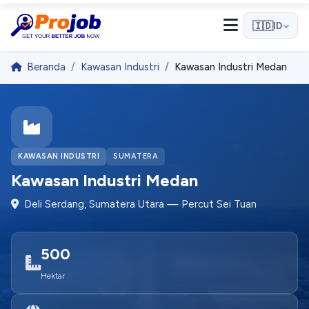
🇮🇩
ID
Beranda
Kawasan Industri
Kawasan Industri Medan
Halo! 👋
Selamat datang di Projob. Tanyakan apa saja! 🎉
KAWASAN INDUSTRI
SUMATERA
Bagaimana cara melamar kerja?
Kawasan Industri Medan
Deli Serdang, Sumatera Utara — Percut Sei Tuan
Apa itu Pro Match?
Bagaimana cara mendaftar sebagai employer?
500
Hektar
Mulai Percakapan
Kami membalas dengan cepat