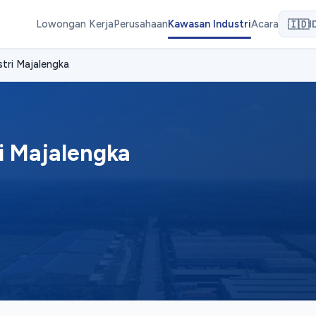
Lowongan Kerja
Perusahaan
Kawasan Industri
Acara
🇮🇩
I
tri Majalengka
i Majalengka