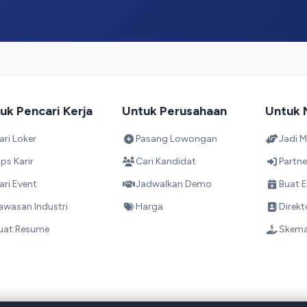
uk Pencari Kerja
Untuk Perusahaan
Untuk 
ari Loker
Pasang Lowongan
Jadi M
ips Karir
Cari Kandidat
Partne
ari Event
Jadwalkan Demo
Buat E
awasan Industri
Harga
Direkt
uat Resume
Skema 