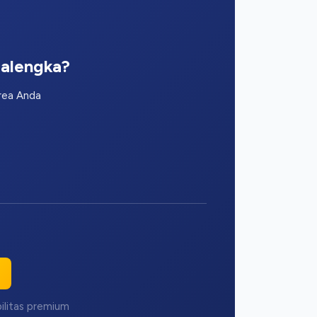
jalengka?
area Anda
bilitas premium