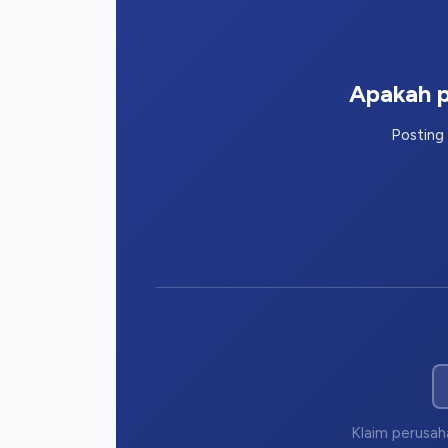
Apakah p
Posting 
Klaim perusaha