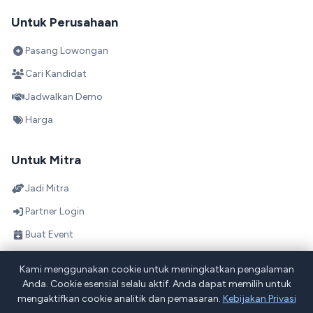
Untuk Perusahaan
Pasang Lowongan
Cari Kandidat
Jadwalkan Demo
Harga
Untuk Mitra
Jadi Mitra
Partner Login
Buat Event
Direktori Mitra
Kami menggunakan cookie untuk meningkatkan pengalaman
Skema Bagi Hasil
Anda. Cookie esensial selalu aktif. Anda dapat memilih untuk
mengaktifkan cookie analitik dan pemasaran.
Kebijakan Privasi