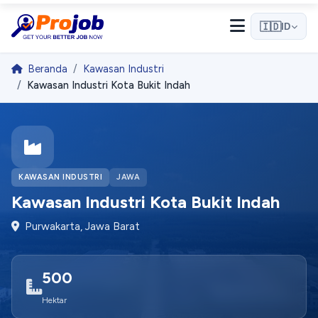
🇮🇩
ID
Beranda
Kawasan Industri
Kawasan Industri Kota Bukit Indah
Halo! 👋
Selamat datang di Projob. Tanyakan apa saja! 🎉
Bagaimana cara melamar kerja?
KAWASAN INDUSTRI
JAWA
Kawasan Industri Kota Bukit Indah
Apa itu Pro Match?
Purwakarta, Jawa Barat
Bagaimana cara mendaftar sebagai employer?
500
Mulai Percakapan
Hektar
Kami membalas dengan cepat