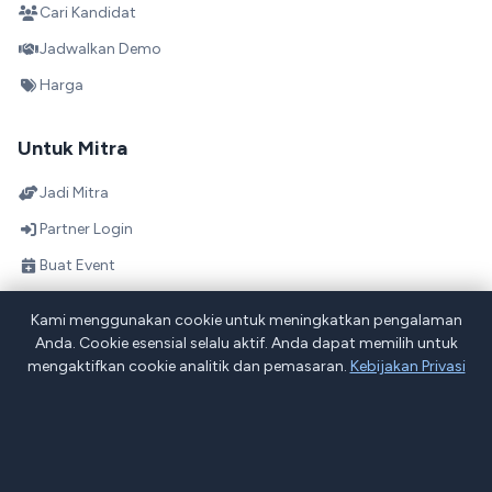
Cari Kandidat
Jadwalkan Demo
Harga
Untuk Mitra
Jadi Mitra
Partner Login
Buat Event
Direktori Mitra
Kami menggunakan cookie untuk meningkatkan pengalaman
Skema Bagi Hasil
Anda. Cookie esensial selalu aktif. Anda dapat memilih untuk
mengaktifkan cookie analitik dan pemasaran.
Kebijakan Privasi
Tentang Projob
Blog
Pernyataan Privasi