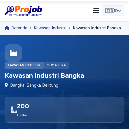
🇮🇩
ID
Beranda
Kawasan Industri
Kawasan Industri Bangka
Halo! 👋
Selamat datang di Projob. Tanyakan apa saja! 🎉
KAWASAN INDUSTRI
SUMATERA
Bagaimana cara melamar kerja?
Kawasan Industri Bangka
Apa itu Pro Match?
Bangka, Bangka Belitung
Bagaimana cara mendaftar sebagai employer?
200
Mulai Percakapan
Hektar
Kami membalas dengan cepat