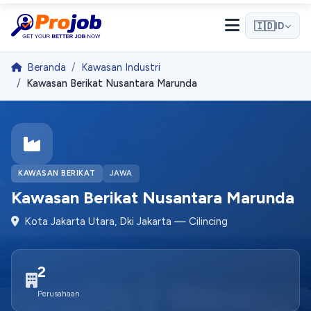
🇮🇩
ID
Beranda
Kawasan Industri
Kawasan Berikat Nusantara Marunda
Halo! 👋
Selamat datang di Projob. Tanyakan apa saja! 🎉
Bagaimana cara melamar kerja?
KAWASAN BERIKAT
JAWA
Kawasan Berikat Nusantara Marunda
Apa itu Pro Match?
Kota Jakarta Utara, Dki Jakarta — Cilincing
Bagaimana cara mendaftar sebagai employer?
2
Mulai Percakapan
Perusahaan
Kami membalas dengan cepat