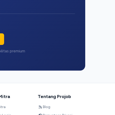
Halo! 👋
Selamat datang di Projob. Tanyakan apa saja! 🎉
bilitas premium
Bagaimana cara melamar kerja?
Apa itu Pro Match?
Bagaimana cara mendaftar sebagai
employer?
Mitra
Tentang Projob
Mulai Percakapan
Kami membalas dengan cepat
itra
Blog