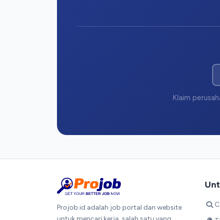
Klaim perusaha
Unt
C
Projob.id adalah job portal dan website
untuk mencari kerja, salah satu yang