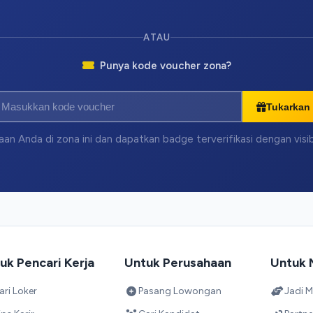
ATAU
Punya kode voucher zona?
Tukarkan
an Anda di zona ini dan dapatkan badge terverifikasi dengan visi
uk Pencari Kerja
Untuk Perusahaan
Untuk 
ari Loker
Pasang Lowongan
Jadi M