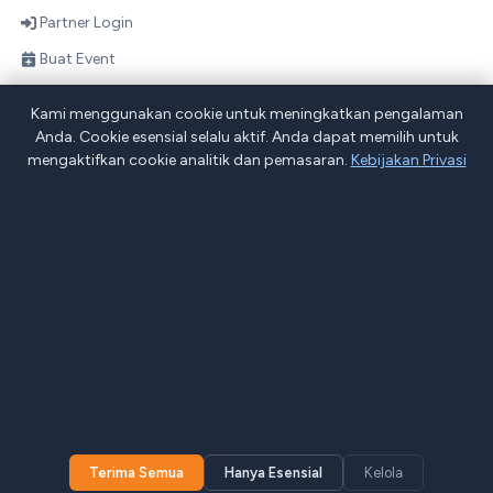
Partner Login
Buat Event
Direktori Mitra
Kami menggunakan cookie untuk meningkatkan pengalaman
Skema Bagi Hasil
Anda. Cookie esensial selalu aktif. Anda dapat memilih untuk
mengaktifkan cookie analitik dan pemasaran.
Kebijakan Privasi
Tentang Projob
Blog
Pernyataan Privasi
Syarat & Ketentuan
Peta Situs
Jl. Apartemen Spring lake Summarecon Bekasi, RT.005/RW.003,
Marga Mulya, Kec. Bekasi Utara, Kota Bks, Jawa Barat 17142
Home
Chat
Terima Semua
Hanya Esensial
Kelola
© 2026 PT. Kinetikum Indo Solusi —
Projob