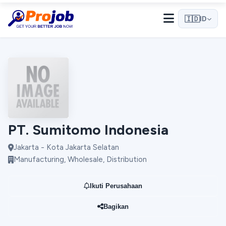
🇮🇩
ID
Halo! 👋
Selamat datang di Projob. Tanyakan apa saja! 🎉
PT. Sumitomo Indonesia
Bagaimana cara melamar kerja?
Jakarta - Kota Jakarta Selatan
Apa itu Pro Match?
Manufacturing, Wholesale, Distribution
Bagaimana cara mendaftar sebagai employer?
Ikuti Perusahaan
Bagikan
Mulai Percakapan
Kami membalas dengan cepat