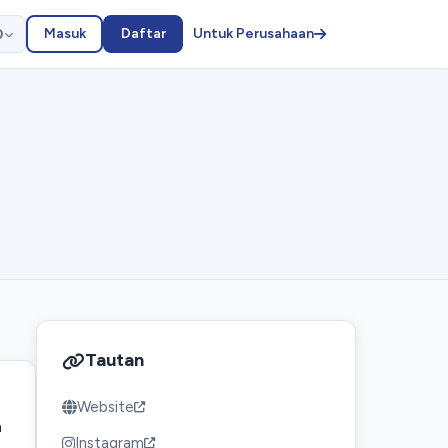
Masuk
Daftar
Untuk Perusahaan
D
Tautan
Website
n
Instagram