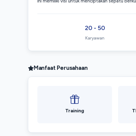
ini memiliki visi untuk menciptakan sepatu berk
20 - 50
Karyawan
Manfaat Perusahaan
Training
T