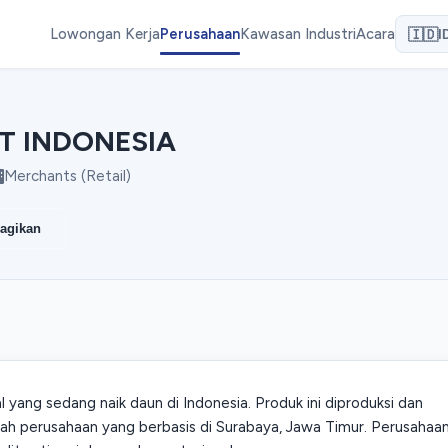
Lowongan Kerja
Perusahaan
Kawasan Industri
Acara
🇮🇩
I
T INDONESIA
Merchants (Retail)
agikan
 yang sedang naik daun di Indonesia. Produk ini diproduksi dan
uah perusahaan yang berbasis di Surabaya, Jawa Timur. Perusahaa