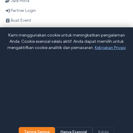
Jadi Mitra
Partner Login
Buat Event
Direktori Mitra
Kami menggunakan cookie untuk meningkatkan pengalaman
Skema Bagi Hasil
Anda. Cookie esensial selalu aktif. Anda dapat memilih untuk
mengaktifkan cookie analitik dan pemasaran.
Kebijakan Privasi
Tentang Projob
Blog
Pernyataan Privasi
Syarat & Ketentuan
Peta Situs
Jl. Apartemen Spring lake Summarecon Bekasi, RT.005/RW.003,
Marga Mulya, Kec. Bekasi Utara, Kota Bks, Jawa Barat 17142
Home
Chat
Terima Semua
Hanya Esensial
Kelola