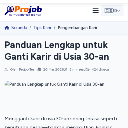
🇮🇩
ID
Beranda
Tips Karir
Pengembangan Karir
Panduan Lengkap untuk
Halo! 👋
Ganti Karir di Usia 30-an
Selamat datang di Projob. Tanyakan apa saja! 🎉
Oleh: Projob Team
20 Mar 2026
5 min read
424 dibaca
Bagaimana cara melamar kerja?
Apa itu Pro Match?
Bagaimana cara mendaftar sebagai employer?
Mengganti karir di usia 30-an sering terasa seperti 
Mulai Percakapan
keputusan besar—bahkan menakutkan. Banyak 